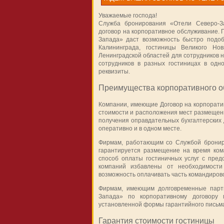
Уважаемые господа!
Служба бронирования «Отели Северо-З
договор на
корпоративное обслуживание
.
Запада» даст возможность быстро подобр
Калининграда, гостиницы Великого Нов
Ленинградской областей для сотрудников 
сотрудников в разных гостиницах в од
реквизиты.
Преимущества корпоративного 
Компании, имеющие Договор на
корпорати
стоимости и расположения мест размещени
получения оправдательных бухгалтерских 
оперативно и в одном месте.
Фирмам, работающим со Службой бронир
гарантируется размещение на время ком
способ оплаты гостиничных услуг с пред
компаний избавлены от необходимости
возможность оплачивать часть командиров
Фирмам, имеющим долговременные партн
Запада» по корпоративному договору 
установленной формы гарантийного письм
Гарантия стоимости гостиницы