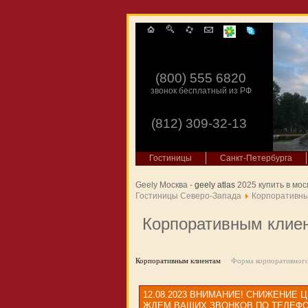
(800) 555 6820
звонок бесплатный из РФ
(812) 309-32-13
Гостиницы
Санкт-Петербурга
Geely Москва -
geely atlas
2025 купить в мос
Гостиницы Северо-Запада
Корпоративны
Корпоративным клие
Корпоративным клиентам
Форма корпоративного
12.08.2023
ВНИМАНИЕ! СНИЖЕНИЕ Ц
ЖДЕМ ВАШИХ ЗВОНКОВ ПО ТЕЛЕФОНУ 