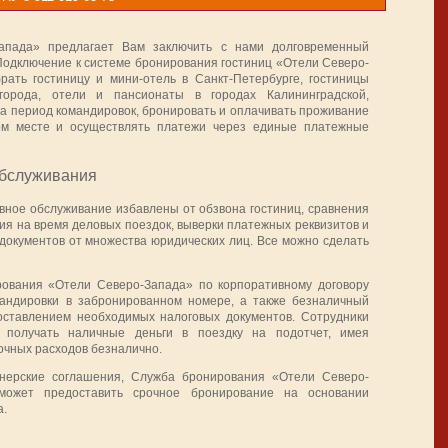
апада» предлагает Вам заключить с нами долговременный
 Подключение к системе бронирования гостиниц «Отели Северо-
ать гостиницу и мини-отель в Санкт-Петербурге, гостиницы
города, отели и пансионаты в городах Калининградской,
на период командировок, бронировать и оплачивать проживание
ном месте и осуществлять платежи через единые платежные
обслуживания
вное обслуживание
избавлены от обзвона гостиниц, сравнения
я на время деловых поездок, выверки платежных реквизитов и
документов от множества юридических лиц. Все можно сделать
ования «Отели Северо-Запада» по корпоративному договору
андировки в забронированном номере, а также безналичный
оставлением необходимых налоговых документов. Сотрудники
 получать наличные деньги в поездку на подотчет, имея
очных расходов безналично.
ерские соглашения, Служба бронирования «Отели Северо-
может предоставить срочное бронирование на основании
а.