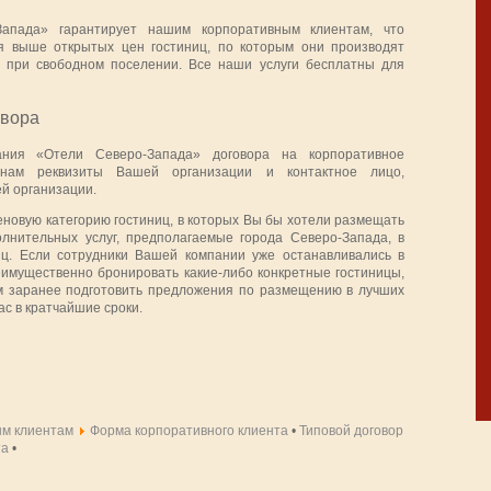
апада» гарантирует нашим корпоративным клиентам, что
ся выше открытых цен гостиниц, по которым они производят
и при свободном поселении. Все наши услуги бесплатны для
овора
ния «Отели Северо-Запада» договора на корпоративное
 нам реквизиты Вашей организации и контактное лицо,
ей организации.
новую категорию гостиниц, в которых Вы бы хотели размещать
лнительных услуг, предполагаемые города Северо-Запада, в
иц. Если сотрудники Вашей компании уже останавливались в
еимущественно бронировать какие-либо конкретные гостиницы,
ам заранее подготовить предложения по размещению в лучших
ас в кратчайшие сроки.
м клиентам
Форма корпоративного клиента
•
Типовой договор
та
•