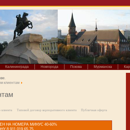
Калининграда
Новгорода
Пскова
Мурманска
Кар
кве.
м клиентам
нтам
 клиента
Типовой договор корпоративного клиента
Публичная оферта
ЕН НА НОМЕРА МИНУС 40-60%
8 911 019 65 75