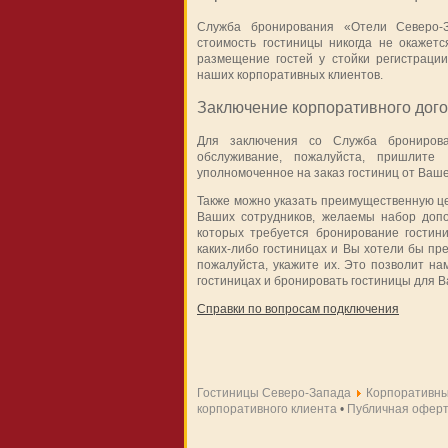
Служба бронирования «Отели Северо-З
стоимость гостиницы никогда не окажет
размещение гостей у стойки регистраци
наших корпоративных клиентов.
Заключение корпоративного дог
Для заключения со Служба бронирова
обслуживание, пожалуйста, пришлите
уполномоченное на заказ гостиниц от Ваш
Также можно указать преимущественную це
Ваших сотрудников, желаемы набор допо
которых требуется бронирование гостин
каких-либо гостиницах и Вы хотели бы пр
пожалуйста, укажите их. Это позволит н
гостиницах и бронировать гостиницы для В
Справки по вопросам подключения
Гостиницы Северо-Запада
Корпоративны
корпоративного клиента
•
Публичная офер