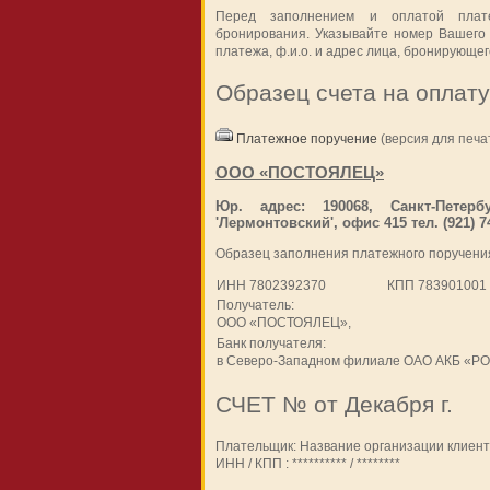
Перед заполнением и оплатой плат
бронирования
. Указывайте номер Вашего
платежа, ф.и.о. и адрес лица, бронирующе
Образец счета на оплату
Платежное поручение
(версия для печа
ООО «ПОСТОЯЛЕЦ»
Юр. адрес: 190068, Санкт-Петер
'Лермонтовский', офис 415 тел. (921) 74
Образец заполнения платежного поручени
ИНН
7802392370
КПП
783901001
Получатель:
ООО «ПОСТОЯЛЕЦ»
,
Банк получателя:
в Северо-Западном филиале ОАО АКБ «Р
СЧЕТ № от Декабря г.
Плательщик:
Название организации клиент
ИНН / КПП :
********** / ********