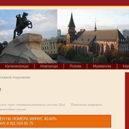
Калининграда
Новгорода
Пскова
Мурманска
Кар
тежное поручение
е
лата через терминал/платежную систему Qiwi
Платежные реквизиты
арантийное письмо
ЕН НА НОМЕРА МИНУС 40-60%
8 911 019 65 75