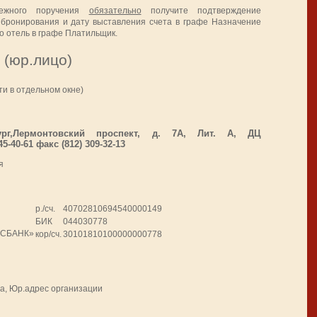
ежного поручения
обязательно
получите
подтверждение
 бронирования и дату выставления счета в графе Назначение
го отель в графе Платильщик.
 (юр.лицо)
ти в отдельном окне)
бург,Лермонтовский проспект, д. 7А, Лит. А, ДЦ
5-40-61 факс (812) 309-32-13
я
р./сч.
40702810694540000149
БИК
044030778
ОСБАНК»
кор/сч.
30101810100000000778
а, Юр.адрес организации