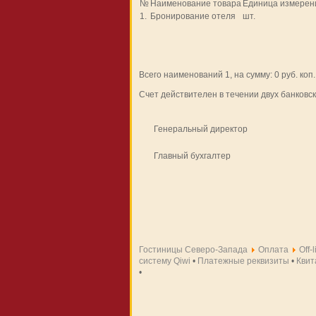
№
Наименование товара
Единица измерен
1.
Бронирование отеля
шт.
Всего наименований 1, на сумму: 0 руб. коп
Счет действителен в течении двух банковс
Генеральный директор
Главный бухгалтер
Гостиницы Северо-Запада
Оплата
Off-
систему Qiwi
•
Платежные реквизиты
•
Квит
•