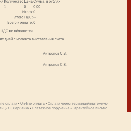
ия
Количество
Цена
Сумма, в рублях
1
0
0.00
Итого:
0
Итого НДС:
--
Всего к оплате:
0
. НДС не облагается
ких дней с момента выставления счета
Антропов С.В.
Антропов С.В.
line оплата
•
On-line оплата
•
Оплата через терминал/платежную
анция Сбербанка
•
Платежное поручение
•
Гарантийное письмо