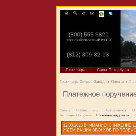
(800) 555 6820
звонок бесплатный из РФ
(812) 309-32-13
Гостиницы
Санкт-Петербурга
Гостиницы Северо-Запада
Оплата
Пла
Платежное поручени
Оплата
Off-line оплата
On-line оплата
Оп
Квитанция Сбербанка
Платежное поручение
Г
12.08.2023
ВНИМАНИЕ! СНИЖЕНИЕ Ц
ЖДЕМ ВАШИХ ЗВОНКОВ ПО ТЕЛЕФОНУ 