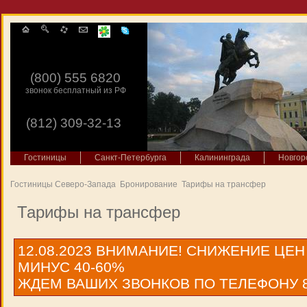
(800) 555 6820
звонок бесплатный из РФ
(812) 309-32-13
Гостиницы
Санкт-Петербурга
Калининграда
Новгор
Гостиницы Северо-Запада
Бронирование
Тарифы на трансфер
Тарифы на трансфер
12.08.2023
ВНИМАНИЕ! СНИЖЕНИЕ ЦЕН
МИНУС 40-60%
ЖДЕМ ВАШИХ ЗВОНКОВ ПО ТЕЛЕФОНУ 8 9