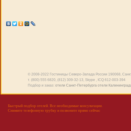
© 2008-2022
Гостиницы Северо-Запада России
190068, Санкт
т. (800) 555 6820, (812) 309-32-13, Skype , ICQ 612-003-394
Подбор и заказ:
отели Санкт-Петербурга
отели Калининград
Быстрый подбор отелей. Все необходимые консультации.
Снимите телефонную трубку и позвоните прямо сейчас