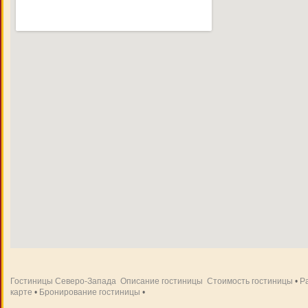
Гостиницы Северо-Запада
Описание гостиницы
Стоимость гостиницы
•
Р
карте
•
Бронирование гостиницы
•