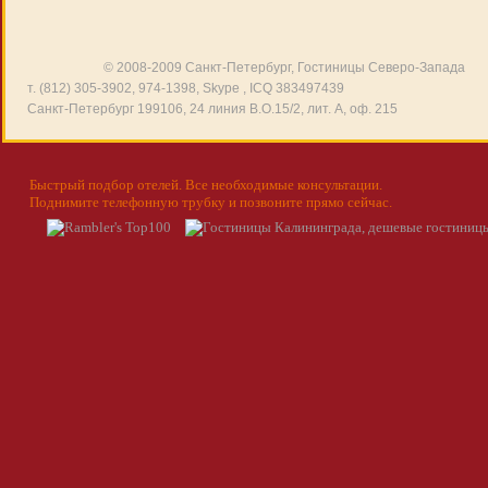
© 2008-2009 Санкт-Петербург,
Гостиницы Северо-Запада
т. (812) 305-3902, 974-1398, Skype , ICQ 383497439
Санкт-Петербург 199106, 24 линия В.О.15/2, лит. А, оф. 215
Быстрый подбор отелей. Все необходимые консультации.
Поднимите телефонную трубку и позвоните прямо сейчас.