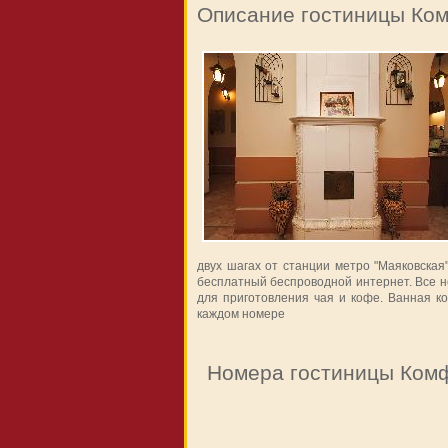
Описание гостиницы Ком
двух шагах от станции метро "Маяковская"
бесплатный беспроводной интернет. Все 
для приготовления чая и кофе. Ванная к
каждом номере
Номера гостиницы Комф