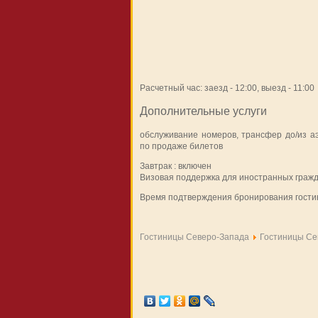
Расчетный час: заезд - 12:00, выезд - 11:00
Дополнительные услуги
обслуживание номеров, трансфер до/из аэр
по продаже билетов
Завтрак : включен
Визовая поддержка для иностранных гражд
Время подтверждения бронирования гостин
Гостиницы Северо-Запада
Гостиницы Се