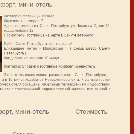
форт, мини-отель
Категория гостиницы: бизнес
Количество номеров: 7
Адрес гостиницы в г. Санкт-Петербург: ул. Чехова д. 2, пом.12,
код домофона 12
Посмотреть :
гостиница на карте г. Санкт-Петербург
Район Санкт-Петербурга: Центральный
Ближайшее метро - Маяковская (
схема метро Санкт-
Петербурга
)
Как добраться: пешком 10 минут
Контакты:
Справки о гостинице Комфорт, мини-отель
Этот отель великолепно расположен в Санкт-Петербурге, в
 и в 10 минут ходьбы от Невского проспекта. К услугам гостей
номера отеля оснащены кабельным телевидением и удобствами
омната с трехрежимной гидромассажной кабиной или ванной в
орт, мини-отель
Стоимость