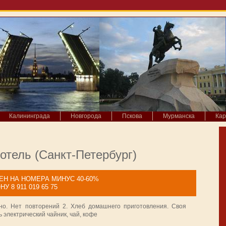
Калининграда
Новгорода
Пскова
Мурманска
Кар
отель (Санкт-Петербург)
Н НА НОМЕРА МИНУС 40-60%
8 911 019 65 75
о. Нет повторений 2. Хлеб домашнего приготовления. Своя
ть электрический чайник, чай, кофе