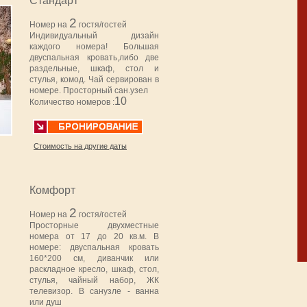
Стандарт
2
Номер на
гостя/гостей
Индивидуальный дизайн
каждого номера! Большая
двуспальная кровать,либо две
раздельные, шкаф, стол и
стулья, комод. Чай сервирован в
номере. Просторный сан.узел
10
Количество номеров :
Стоимость на другие даты
Комфорт
2
Номер на
гостя/гостей
Просторные двухместные
номера от 17 до 20 кв.м. В
номере: двуспальная кровать
160*200 см, диванчик или
раскладное кресло, шкаф, стол,
стулья, чайный набор, ЖК
телевизор. В санузле - ванна
или душ