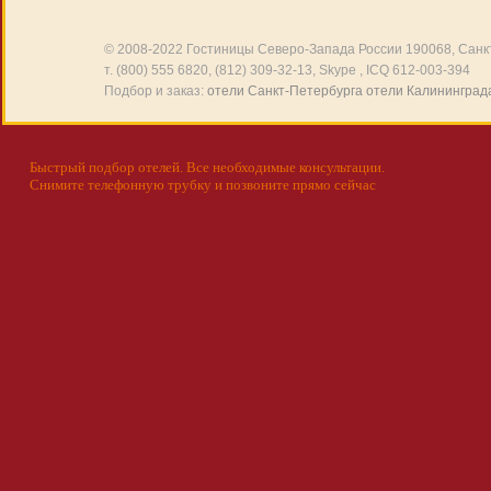
© 2008-2022
Гостиницы Северо-Запада России
190068, Санкт
т. (800) 555 6820, (812) 309-32-13, Skype , ICQ 612-003-394
Подбор и заказ:
отели Санкт-Петербурга
отели Калининград
Быстрый подбор отелей. Все необходимые консультации.
Снимите телефонную трубку и позвоните прямо сейчас