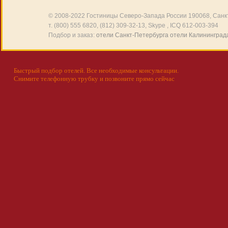
© 2008-2022
Гостиницы Северо-Запада России
190068, Санкт
т. (800) 555 6820, (812) 309-32-13, Skype , ICQ 612-003-394
Подбор и заказ:
отели Санкт-Петербурга
отели Калининград
Быстрый подбор отелей. Все необходимые консультации.
Снимите телефонную трубку и позвоните прямо сейчас