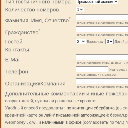
Тип гостиничного номера
Количество номеров
*
Фамилия, Имя, Отчество
(Только русские и латинские буквы, ма
*
Гражданство
(Только русские и латинские буквы, ма
Гостей
Взрослых
Детей до
Контакты:
E-Mail
(Только латинские буквы, цифры, _, @
(Код города /
Телефон
(Только цифры, + ( ), макс.20)
Организация/Компания
(Только русские и латинские буквы, ма
Дополнительные комментарии и иные пожелан
возраст детей, нужны ли раздельные кровати
Удобный способ предоплаты :
по квитанции сбербанка
(высла
кредитной карте
он лайн
/
письменной авторизацией
; безнал.
webmoney , qiwi, и
наличными в офисе
(согласовать по тел.)
п