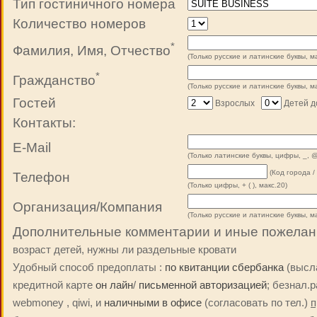
Тип гостиничного номера
Количество номеров
*
Фамилия, Имя, Отчество
(Только русские и латинские буквы, ма
*
Гражданство
(Только русские и латинские буквы, ма
Гостей
Взрослых
Детей до
Контакты:
E-Mail
(Только латинские буквы, цифры, _, @
(Код города /
Телефон
(Только цифры, + ( ), макс.20)
Организация/Компания
(Только русские и латинские буквы, ма
Дополнительные комментарии и иные пожелан
возраст детей, нужны ли раздельные кровати
Удобный способ предоплаты :
по квитанции сбербанка
(высла
кредитной карте
он лайн
/
письменной авторизацией
; безнал.
webmoney , qiwi, и
наличными в офисе
(согласовать по тел.)
п