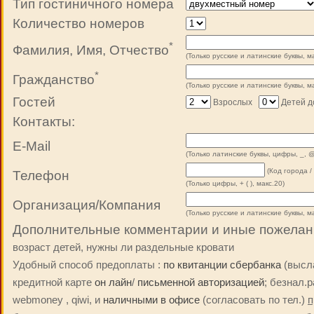
Тип гостиничного номера
Количество номеров
*
Фамилия, Имя, Отчество
(Только русские и латинские буквы, ма
*
Гражданство
(Только русские и латинские буквы, ма
Гостей
Взрослых
Детей до
Контакты:
E-Mail
(Только латинские буквы, цифры, _, @
(Код города /
Телефон
(Только цифры, + ( ), макс.20)
Организация/Компания
(Только русские и латинские буквы, ма
Дополнительные комментарии и иные пожелан
возраст детей, нужны ли раздельные кровати
Удобный способ предоплаты :
по квитанции сбербанка
(высла
кредитной карте
он лайн
/
письменной авторизацией
; безнал.
webmoney , qiwi, и
наличными в офисе
(согласовать по тел.)
п