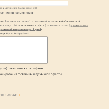
ие и латинские буквы, макс. 40)
елания по размещению:
анка
(выслаем квитанцию); по кредитной карте
он лайн
/
письменной
webmoney , qiwi, и
наличными в офисе
(согласовать по тел.)
при несрочном
срочном бронировании (до 7 дней)
мер Skype, Mail.рy-Агент
бурге)
ознакомится с тарифами
ронирования гостиницы
и
публичной оферты
веро-Запада