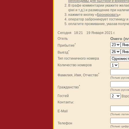
необходимы для быстрой и корректн
В графе комментарии укажите желае
qiwi и т.д.) и размещение при налич
нажмите кнопку «
Бронировать
»
оператор забронинрует гостиницу 
оплатите проживание, указав полу
Сегодня 18:21 19 Января 2021 г.
Онего (п
Отель
*
Прибытие
*
Выезд
Тип гостиничного номера
Количество номеров
*
Фамилия, Имя, Отчество
(Только русск
*
Гражданство
(Только русск
Гостей
Взр
Контакты:
E-Mail
(Только латин
Телефон
(Только цифры