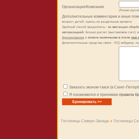
Организация/Компания
(Только русск
Дополнительные комментарии и иные пож
возраст детей, нужны ли раздельные кровати
Удобный способ предоплаты :
по квитанции сберб
авторизацией
; безнал.расчет (выставляем счет); 
бронировании
и
оплата наличными в отеле
при 
Дополнительные средства связи : ICQ пейджер, но
Заказать эконом-такси (в Санкт-Петер
Я ознакомился и принимаю
правила б
Гостиницы Северо-Запада
Гостиницы Се