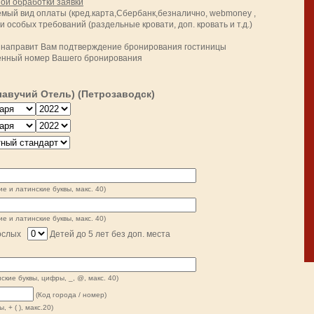
ой обработки заявки
мый вид оплаты (кред.карта,Сбербанк,безналично, webmoney ,
ии особых требований (раздельные кровати, доп. кровать и т.д.)
и направит Вам
подтверждение бронирования гостиницы
ченный номер Вашего бронирования
лавучий Отель) (Петрозаводск)
ие и латинские буквы, макс. 40)
ие и латинские буквы, макс. 40)
ослых
Детей до 5 лет без доп. места
ские буквы, цифры, _, @, макс. 40)
(Код города / номер)
, + ( ), макс.20)