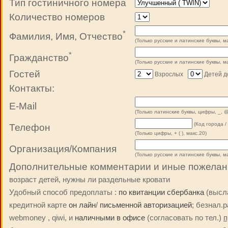
Тип гостиничного номера
Количество номеров
*
Фамилия, Имя, Отчество
(Только русские и латинские буквы, ма
*
Гражданство
(Только русские и латинские буквы, ма
Гостей
Взрослых
Детей до
Контакты:
E-Mail
(Только латинские буквы, цифры, _, @
(Код города /
Телефон
(Только цифры, + ( ), макс.20)
Организация/Компания
(Только русские и латинские буквы, ма
Дополнительные комментарии и иные пожелан
возраст детей, нужны ли раздельные кровати
Удобный способ предоплаты :
по квитанции сбербанка
(высла
кредитной карте
он лайн
/
письменной авторизацией
; безнал.
webmoney , qiwi, и
наличными в офисе
(согласовать по тел.)
п