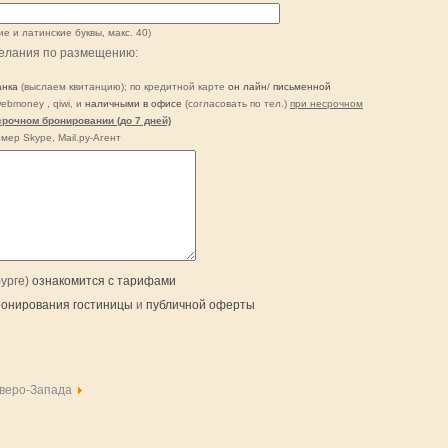
ие и латинские буквы, макс. 40)
елания по размещению:
анка
(выслаем квитанцию); по кредитной карте
он лайн
/
письменной
webmoney , qiwi, и
наличными в офисе
(согласовать по тел.)
при несрочном
срочном бронировании (до 7 дней)
мер Skype, Mail.рy-Агент
бурге)
ознакомится с тарифами
ронирования гостиницы
и
публичной оферты
веро-Запада