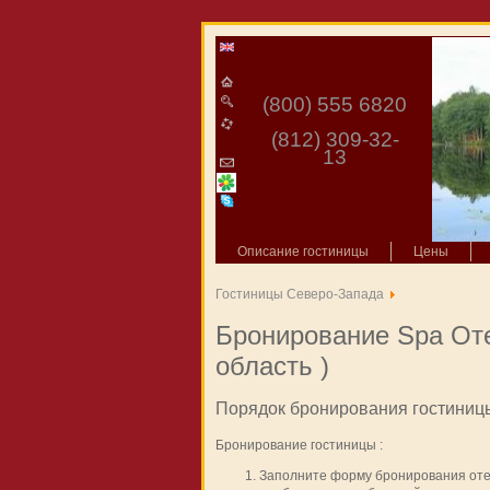
(800) 555 6820
(812) 309-32-
13
Описание гостиницы
Цены
Гостиницы Северо-Запада
Бронирование Spa Оте
область )
Порядок бронирования гостиниц
Бронирование гостиницы :
Заполните форму бронирования отел