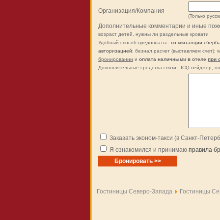
Организация/Компания
(Только русск
Дополнительные комментарии и иные пож
возраст детей, нужны ли раздельные кровати
Удобный способ предоплаты :
по квитанции сберб
авторизацией
; безнал.расчет (выставляем счет); 
бронировании
и
оплата наличными в отеле
при 
Дополнительные средства связи : ICQ пейджер, но
Заказать эконом-такси (в Санкт-Петер
Я ознакомился и принимаю
правила б
Гостиницы Северо-Запада
Гостиницы Се