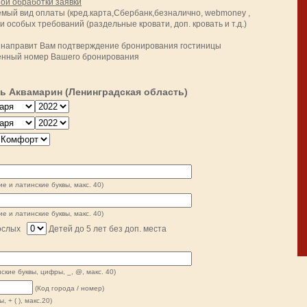
ой обработки заявки
мый вид оплаты (кред.карта,Сбербанк,безналично, webmoney ,
ии особых требований (раздельные кровати, доп. кровать и т.д.)
и направит Вам
подтверждение бронирования гостиницы
ченный номер Вашего бронирования
ь Аквамарин (Ленинградская область)
ие и латинские буквы, макс. 40)
ие и латинские буквы, макс. 40)
ослых
Детей до 5 лет без доп. места
ские буквы, цифры, _, @, макс. 40)
(Код города / номер)
, + ( ), макс.20)