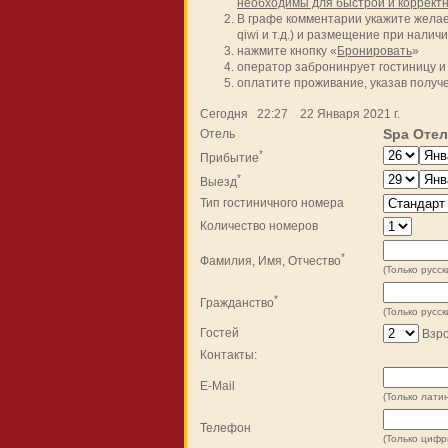
необходимы для быстрой и корректн
В графе комментарии укажите желае
qiwi и т.д.) и размещение при налич
нажмите кнопку «
Бронировать
»
оператор забронинрует гостиницу 
оплатите проживание, указав полу
Сегодня 22:27 22 Января 2021 г.
Spa Отел
Отель
*
Прибытие
*
Выезд
Тип гостиничного номера
Количество номеров
*
Фамилия, Имя, Отчество
(Только русск
*
Гражданство
(Только русск
Гостей
Взр
Контакты:
E-Mail
(Только латин
Телефон
(Только цифры