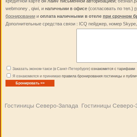
кредитной карте
он лайн
/
письменной авторизацией
; безнал.
webmoney , qiwi, и
наличными в офисе
(согласовать по тел.)
п
бронировании
и
оплата наличными в отеле
при срочном б
Дополнительные средства связи : ICQ пейджер, номер Skype, 
Заказать эконом-такси (в Санкт-Петербурге)
ознакомится с тарифами
Я ознакомился и принимаю
правила бронирования гостиницы
и
публи
Гостиницы Северо-Запада
Гостиницы Северо-