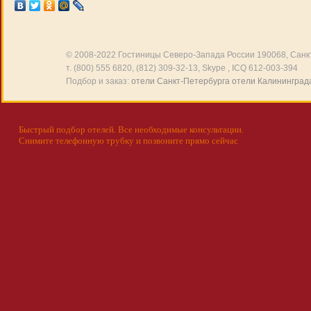
© 2008-2022
Гостиницы Северо-Запада России
190068, Санкт
т. (800) 555 6820, (812) 309-32-13, Skype , ICQ 612-003-394
Подбор и заказ:
отели Санкт-Петербурга
отели Калининград
Быстрый подбор отелей. Все необходимые консультации.
Снимите телефонную трубку и позвоните прямо сейчас