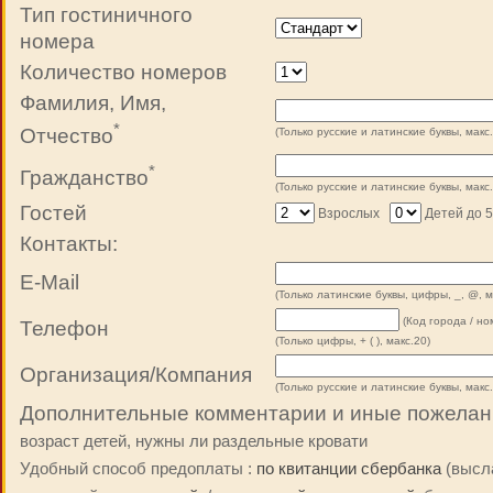
Тип гостиничного
номера
Количество номеров
Фамилия, Имя,
*
Отчество
(Только русские и латинские буквы, макс.
*
Гражданство
(Только русские и латинские буквы, макс.
Гостей
Взрослых
Детей до 5
Контакты:
E-Mail
(Только латинские буквы, цифры, _, @, м
(Код города / но
Телефон
(Только цифры, + ( ), макс.20)
Организация/Компания
(Только русские и латинские буквы, макс.
Дополнительные комментарии и иные пожелан
возраст детей, нужны ли раздельные кровати
Удобный способ предоплаты :
по квитанции сбербанка
(высла