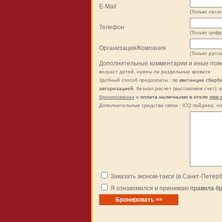
E-Mail
(Только латин
Телефон
(Только цифры
Организация/Компания
(Только русск
Дополнительные комментарии и иные пож
возраст детей, нужны ли раздельные кровати
Удобный способ предоплаты :
по квитанции сберб
авторизацией
; безнал.расчет (выставляем счет); 
бронировании
и
оплата наличными в отеле
при 
Дополнительные средства связи : ICQ пейджер, но
Заказать эконом-такси (в Санкт-Петер
Я ознакомился и принимаю
правила б