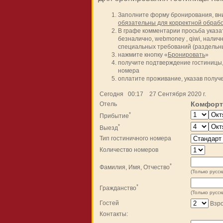
Заполните форму бронирования, вни
обязательны для корректной обрабо
В графе комментарии просьба указа
безналично, webmoney , qiwi, налич
специальных требований (раздельные 
нажмите кнопку «
Бронировать
»
получите подтверждение гостиницы,
номера
оплатите проживание, указав полу
Сегодня 00:17 27 Сентября 2020 г.
Комфорт,
Отель
*
Прибытие
*
Выезд
Тип гостиничного номера
Количество номеров
*
Фамилия, Имя, Отчество
(Только русск
*
Гражданство
(Только русск
Гостей
Взр
Контакты: