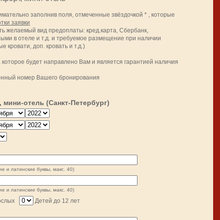
мательно заполнив поля, отмеченные звёздочкой * , которые
тки заявки
ть желаемый вид предоплаты: кред.карта, Сбербанк,
ными в отеле и т.д. и требуемое размещение при наличии
кровати, доп. кровать и т.д.)
 которое будет направлено Вам и является гарантией наличия
ченный номер Вашего бронирования
 мини-отель (Санкт-Петербург)
ие и латинские буквы, макс. 40)
ие и латинские буквы, макс. 40)
ослых
Детей до 12 лет