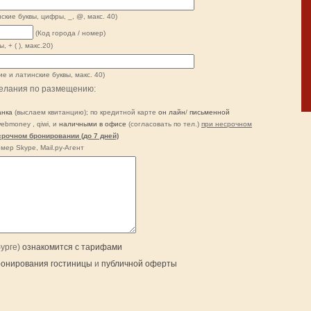
ские буквы, цифры, _, @, макс. 40)
(Код города / номер)
, + ( ), макс.20)
ие и латинские буквы, макс. 40)
елания по размещению:
анка
(выслаем квитанцию); по кредитной карте
он лайн
/
письменной
webmoney , qiwi, и
наличными в офисе
(согласовать по тел.)
при несрочном
срочном бронировании (до 7 дней)
мер Skype, Mail.рy-Агент
бурге)
ознакомится с тарифами
ронирования гостиницы
и
публичной оферты