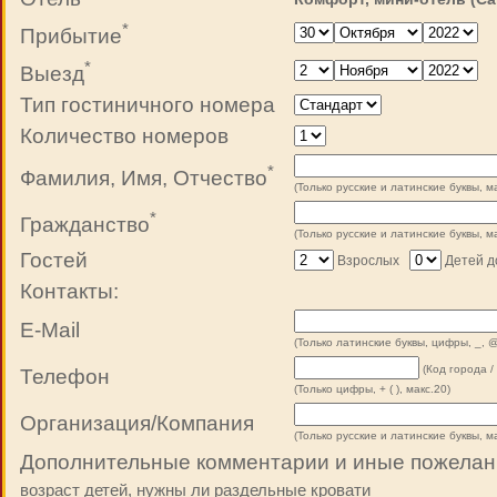
*
Прибытие
*
Выезд
Тип гостиничного номера
Количество номеров
*
Фамилия, Имя, Отчество
(Только русские и латинские буквы, ма
*
Гражданство
(Только русские и латинские буквы, ма
Гостей
Взрослых
Детей д
Контакты:
E-Mail
(Только латинские буквы, цифры, _, @
(Код города /
Телефон
(Только цифры, + ( ), макс.20)
Организация/Компания
(Только русские и латинские буквы, ма
Дополнительные комментарии и иные пожелан
возраст детей, нужны ли раздельные кровати