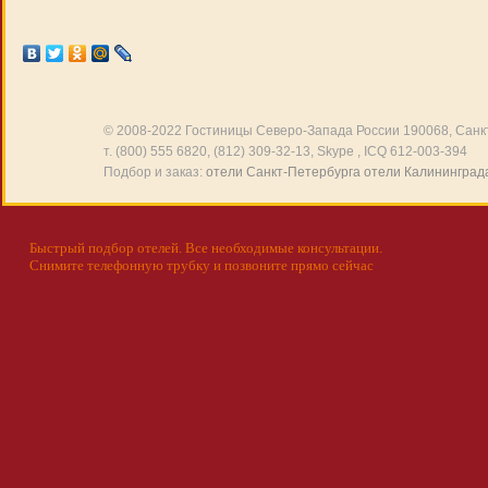
© 2008-2022
Гостиницы Северо-Запада России
190068, Санкт
т. (800) 555 6820, (812) 309-32-13, Skype , ICQ 612-003-394
Подбор и заказ:
отели Санкт-Петербурга
отели Калининград
Быстрый подбор отелей. Все необходимые консультации.
Снимите телефонную трубку и позвоните прямо сейчас