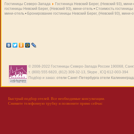
Гостиницы Северо-Запада
Гостиница Невский Берег, (Невский 93), мини
гостиницы Невский Берег, (Невский 93), мини-отель
•
Стоимость гостиницы Н
мини-отель
•
Бронирование гостиницы Невский Берег, (Невский 93), мини-
© 2008-2022
Гостиницы Северо-Запада России
190068, Санкт
т. (800) 555 6820, (812) 309-32-13, Skype , ICQ 612-003-394
Подбор и заказ:
отели Санкт-Петербурга
отели Калининград
Быстрый подбор отелей. Все необходимые консультации.
Снимите телефонную трубку и позвоните прямо сейчас