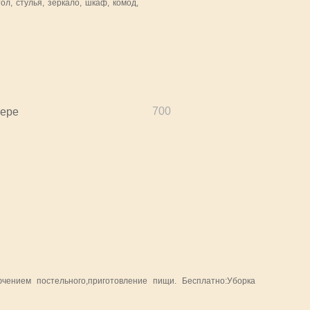
ол, стулья, зеркало, шкаф, комод,
700
мере
чением постельного,приготовление пищи. Бесплатно:Уборка