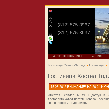
(812) 575-3967
(812) 575-3937
Описание гостиницы
Стоимость 
Гостиницы Северо-Запада
Гостиницы
Гостиница Хостел Тод
15.06.2012
ВНИМАНИЕ! НА 20-24 ИЮНЯ 
Имеется бесплатный Wi-Fi доступ в и
достопримечательностям города, посещ
кондиционер инд.управления.