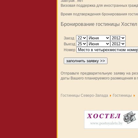
Завтрак : нет
Визовая поддержка для иностранных гражд
Время подтверждения бронирования гостин
Бронирование гостиницы Хостел
Заезд
Выезд
Номер
Отправьте предварительную заявку на ре
даты Вашего планируемого размещения в г
Гостиницы Северо-Запада
Гостиницы