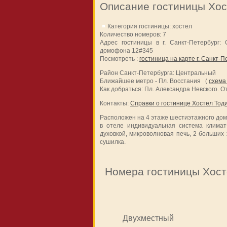
Описание гостиницы Хос
Категория гостиницы: хостел
Количество номеров: 7
Адрес гостиницы в г. Санкт-Петербург: 
домофона 12#345
Посмотреть :
гостиница на карте г. Санкт-П
Район Санкт-Петербурга: Центральный
Ближайшее метро - Пл. Восстания (
схема
Как добраться: Пл. Александра Невского. О
Контакты:
Справки о гостинице Хостел Тод
Расположен на 4 этаже шестиэтажного дома
в отеле индивидуальная система климат
духовкой, микроволновая печь, 2 больших
сушилка.
Номера гостиницы Хост
Двухместный