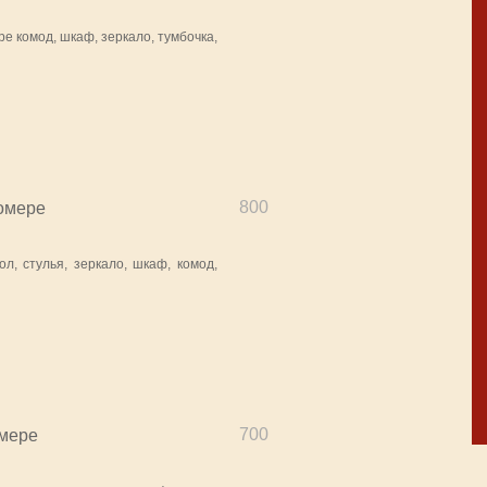
е комод, шкаф, зеркало, тумбочка,
800
омере
л, стулья, зеркало, шкаф, комод,
700
омере