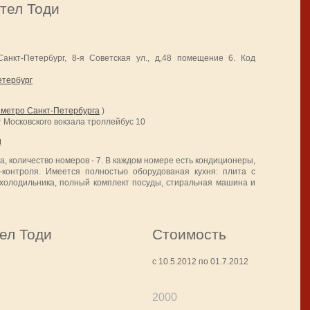
тел Тоди
Санкт-Петербург, 8-я Советская ул., д,48 помещение 6. Код
етербург
 метро Санкт-Петербурга
)
т Московского вокзала троллейбус 10
и
, количество номеров - 7. В каждом номере есть кондиционеры,
-контроля. Имеется полностью оборудованая кухня: плита с
 холодильника, полный комплект посуды, стиральная машина и
ел Тоди
Стоимость
с 10.5.2012 по 01.7.2012
2000