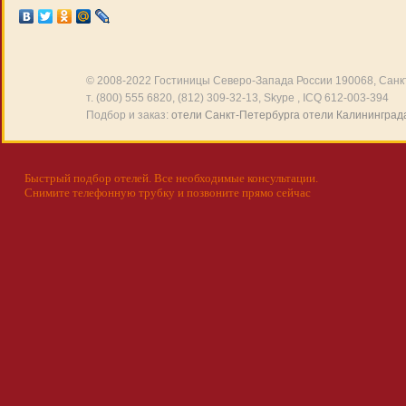
© 2008-2022
Гостиницы Северо-Запада России
190068, Санкт
т. (800) 555 6820, (812) 309-32-13, Skype , ICQ 612-003-394
Подбор и заказ:
отели Санкт-Петербурга
отели Калининград
Быстрый подбор отелей. Все необходимые консультации.
Снимите телефонную трубку и позвоните прямо сейчас