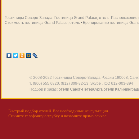
Гостиницы Северо-Запада
Гостиница Grand Palace, отель
Расположение г
Стоимость гостиницы Grand Palace, отель
•
Бронирование гостиницы Grand
© 2008-2022
Гостиницы Северо-Запада России
190068, Санкт
т. (800) 555 6820, (812) 309-32-13, Skype , ICQ 612-003-394
Подбор и заказ:
отели Санкт-Петербурга
отели Калининград
Быстрый подбор отелей. Все необходимые консультации.
Снимите телефонную трубку и позвоните прямо сейчас