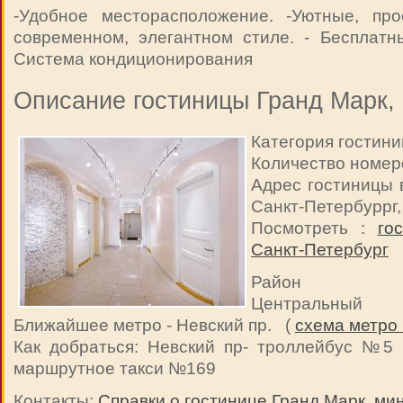
-Удобное месторасположение. -Уютные, пр
современном, элегантном стиле. - Бесплатн
Система кондиционирования
Описание гостиницы Гранд Марк,
Категория гостини
Количество номер
Адрес гостиницы в
Санкт-Петербуррг, 
Посмотреть :
го
Санкт-Петербург
Район Санк
Центральный
Ближайшее метро - Невский пр. (
схема метро
Как добраться: Невский пр- троллейбус №5
маршрутное такси №169
Контакты:
Справки о гостинице Гранд Марк, ми