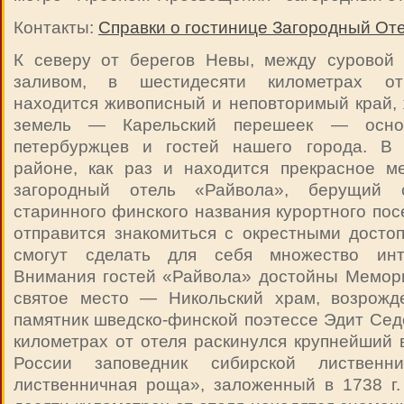
Контакты:
Справки о гостинице Загородный От
К северу от берегов Невы, между суровой
заливом, в шестидесяти километрах от 
находится живописный и неповторимый край,
земель — Карельский перешеек — осно
петербуржцев и гостей нашего города. В 
районе, как раз и находится прекрасное 
загородный отель «Райвола», берущий 
старинного финского названия курортного пос
отправится знакомиться с окрестными досто
смогут сделать для себя множество инт
Внимания гостей «Райвола» достойны Мемор
святое место — Никольский храм, возрожд
памятник шведско-финской поэтессе Эдит Седе
километрах от отеля раскинулся крупнейший 
России заповедник сибирской лиственни
лиственничная роща», заложенный в 1738 г.