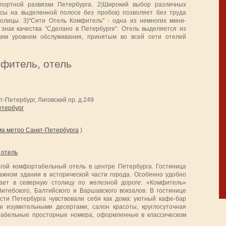
портной развязки Петербурга. 2)Широкий выбор различных
усы на выделенной полосе без пробок) позволяет без труда
олицы. 3)"Сити Отель Комфитель" - одна из немногих мини-
 знак качества "Сделано в Петербурге". Отель выделяется из
оким уровнем обслуживания, принятым во всей сети отелей
фитель, отель
т-Петербург, Лиговский пр. д.249
етербург
ма метро Санкт-Петербурга
)
 отель
гой комфортабельный отель в центре Петербурга. Гостиница
жном здании в исторической части города. Особенно удобно
ает в северную столицу по железной дороге: «Комфитель»
итебского, Балтийского и Варшавского вокзалов. В гостинице
ости Петербурга чувствовали себя как дома: уютный кафе-бар
 изумительными десертами, салон красоты, круглосуточная
ртабельные просторные номера, оформленные в классическом