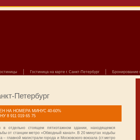
гостиницы
Гостиница на карте г. Санкт-Петербург
Бронирование 
анкт-Петербург
Н НА НОМЕРА МИНУС 40-60%
8 911 019 65 75
н в отдельно стоящем пятиэтажном здании, находящемся
дьбы от станции метро «Обводный канал». В 20 минутах ходьбы
а – главной магистрали города и Московского вокзала (ст.метро