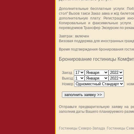
Дополнительные бесплатные услуги: Поб
стол" Вызов такси Заказ авиа и ж/д билетов
дополнительную плату: Регистрация ино
Копировальные и факсимильные услуги. 
переводчиков Трансфер Экскурсии по река
Завтрак : включен
Визовая поддержка для иностранных гражд
Время подтверждения бронирования гостин
Бронирование гостиницы Комфит
Заезд
Выезд
Номер
ном
Отправьте предварительную заявку на р
заполнив даты Вашего планируемого разме
Гостиницы Северо-Запада
Гостиницы Сев