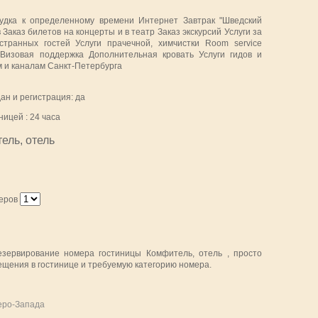
удка к определенному времени Интернет Завтрак "Шведский
 Заказ билетов на концерты и в театр Заказ экскурсий Услуги за
странных гостей Услуги прачечной, химчистки Room service
Визовая поддержка Дополнительная кровать Услуги гидов и
м и каналам Санкт-Петербурга
ан и регистрация: да
ицей : 24 часа
ель, отель
еров
езервирование номера гостиницы Комфитель, отель , просто
щения в гостинице и требуемую категорию номера.
еро-Запада