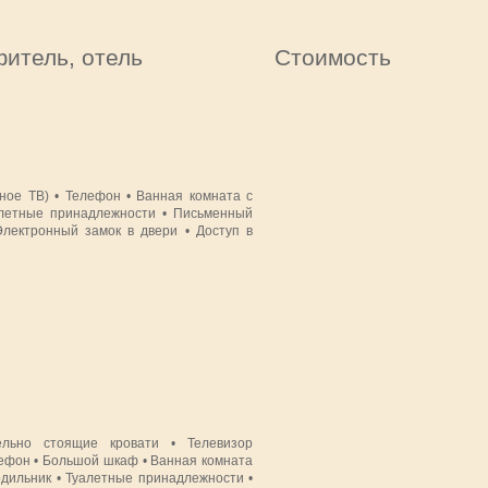
итель, отель
Стоимость
ьное ТВ) • Телефон • Ванная комната с
алетные принадлежности • Письменный
Электронный замок в двери • Доступ в
льно стоящие кровати • Телевизор
лефон • Большой шкаф • Ванная комната
одильник • Туалетные принадлежности •