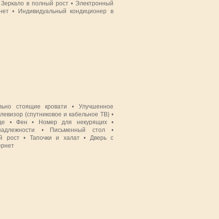
 Зеркало в полный рост • Электронный
нет • Индивидуальный кондиционер в
ьно стоящие кровати • Улучшенное
левизор (спутниковое и кабельное ТВ) •
де • Фен • Номер для некурящих •
надлежности • Письменный стол •
й рост • Тапочки и халат • Дверь с
ернет