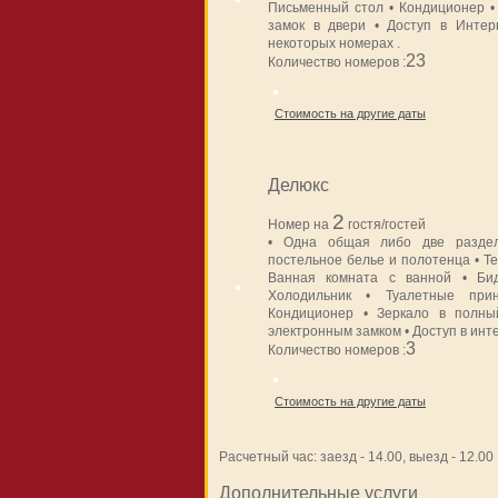
Письменный стол • Кондиционер •
замок в двери • Доступ в Интер
некоторых номерах .
23
Количество номеров :
Стоимость на другие даты
Делюкс
2
Номер на
гостя/гостей
• Одна общая либо две раздел
постельное белье и полотенца • Те
Ванная комната с ванной • Би
Холодильник • Туалетные при
Кондиционер • Зеркало в полны
электронным замком • Доступ в инт
3
Количество номеров :
Стоимость на другие даты
Расчетный час: заезд - 14.00, выезд - 12.00
Дополнительные услуги