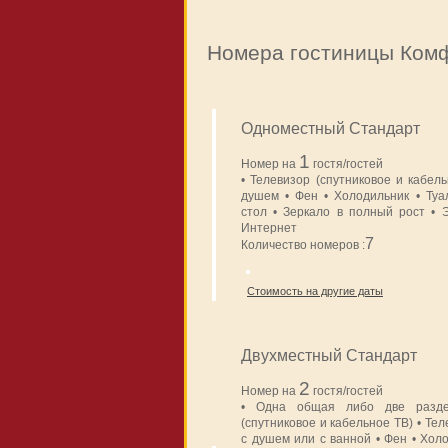
Номера гостиницы Комф
Одноместный Стандарт
1
Номер на
гостя/гостей
• Телевизор (спутниковое и кабел
душем • Фен • Холодильник • Ту
стол • Зеркало в полный рост • 
Интернет
7
Количество номеров :
Стоимость на другие даты
Двухместный Стандарт
2
Номер на
гостя/гостей
• Одна общая либо две разде
(спутниковое и кабельное ТВ) • Те
с душем или с ванной • Фен • Хол