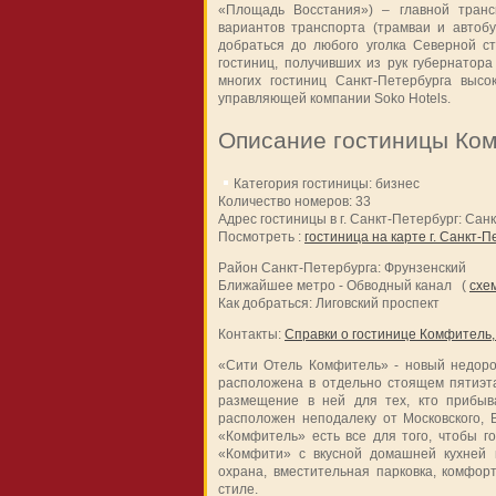
«Площадь Восстания») – главной транс
вариантов транспорта (трамваи и автоб
добраться до любого уголка Северной ст
гостиниц, получивших из рук губернатора
многих гостиниц Санкт-Петербурга выс
управляющей компании Soko Hotels.
Описание гостиницы Ком
Категория гостиницы: бизнес
Количество номеров: 33
Адрес гостиницы в г. Санкт-Петербург: Санк
Посмотреть :
гостиница на карте г. Санкт-П
Район Санкт-Петербурга: Фрунзенский
Ближайшее метро - Обводный канал (
схе
Как добраться: Лиговский проспект
Контакты:
Справки о гостинице Комфитель,
«Сити Отель Комфитель» - новый недоро
расположена в отдельно стоящем пятиэта
размещение в ней для тех, кто прибыв
расположен неподалеку от Московского, В
«Комфитель» есть все для того, чтобы г
«Комфити» с вкусной домашней кухней и
охрана, вместительная парковка, комфо
стиле.