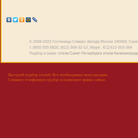
© 2008-2022
Гостиницы Северо-Запада России
190068, Санкт
т. (800) 555 6820, (812) 309-32-13, Skype , ICQ 612-003-394
Подбор и заказ:
отели Санкт-Петербурга
отели Калининград
Быстрый подбор отелей. Все необходимые консультации.
Снимите телефонную трубку и позвоните прямо сейчас